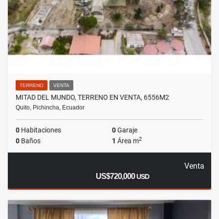
TERRENO
VENTA
MITAD DEL MUNDO, TERRENO EN VENTA, 6556M2
Quito, Pichincha, Ecuador
0
Habitaciones
0
Garaje
2
0
Baños
1
Área m
Venta
US$720,000
USD