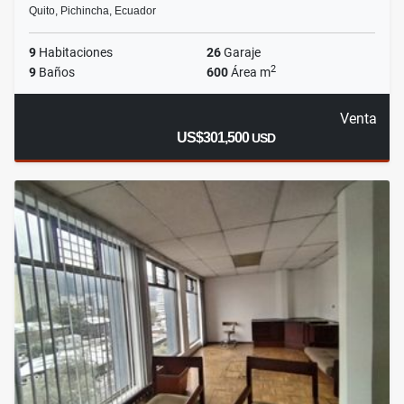
Quito, Pichincha, Ecuador
9
Habitaciones
26
Garaje
2
9
Baños
600
Área m
Venta
US$301,500
USD