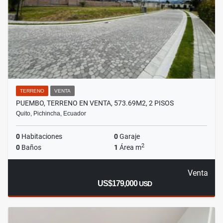
TERRENO
VENTA
PUEMBO, TERRENO EN VENTA, 573.69M2, 2 PISOS
Quito, Pichincha, Ecuador
0
Habitaciones
0
Garaje
2
0
Baños
1
Área m
Venta
US$179,000
USD