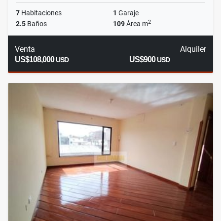
7
Habitaciones
1
Garaje
2
2.5
Baños
109
Área m
Venta
Alquiler
US$108,000
US$900
USD
USD