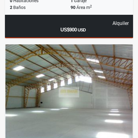
0
Habitaciones
1
Garaje
2
2
Baños
90
Área m
Alquiler
US$900
USD