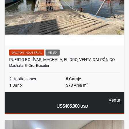
GALPON INDUSTRIAL
VENTA
PUERTO BOLÍVAR, MACHALA, EL ORO, VENTA GALPÓN CO…
Machala, El Oro, Ecuador
2
Habitaciones
5
Garaje
2
1
Baño
573
Área m
Venta
US$485,000
USD