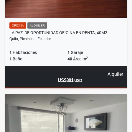
OFICINA
ALQUILER
LA PAZ, DE OPORTUNIDAD OFICINA EN RENTA, 40M2
Quito, Pichincha, Ecuador
1
Habitaciones
1
Garaje
2
1
Baño
40
Área m
Alquiler
US$381
USD