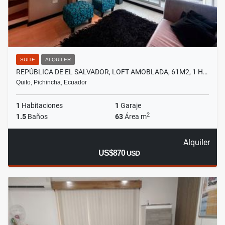
SUITE
ALQUILER
REPÚBLICA DE EL SALVADOR, LOFT AMOBLADA, 61M2, 1 H…
Quito, Pichincha, Ecuador
1
Habitaciones
1
Garaje
2
1.5
Baños
63
Área m
Alquiler
US$870
USD