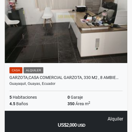
CASA
ALQUILER
GARZOTA,CASA COMERCIAL GARZOTA, 330 M2 , 8 AMBIE…
Guayaquil, Guayas, Ecuador
5
Habitaciones
0
Garaje
2
4.5
Baños
350
Área m
Alquiler
US$2,000
USD